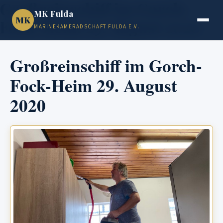
Großreinschiff im Gorch-
MK Fulda
MK
Fock-Heim 29. August 2020
MARINEKAMERADSCHAFT FULDA E.V.
Großreinschiff im Gorch-
Fock-Heim 29. August
2020