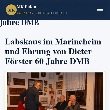
Labskaus im Marineheim und
MK Fulda
MK
Ehrung von Dieter Förster 60
MARINEKAMERADSCHAFT FULDA E.V.
Jahre DMB
Labskaus im Marineheim
und Ehrung von Dieter
Förster 60 Jahre DMB